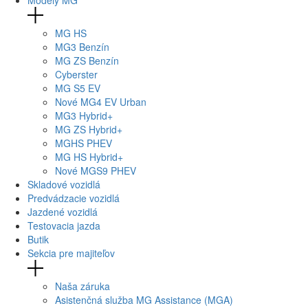
MG
HS
MG
3 Benzín
MG
ZS Benzín
Cyberster
MG
S5 EV
Nové
MG4
EV Urban
MG
3 Hybrid+
MG
ZS Hybrid+
MG
HS PHEV
MG
HS Hybrid+
Nové
MGS9
PHEV
Skladové vozidlá
Predvádzacie vozidlá
Jazdené vozidlá
Testovacia jazda
Butik
Sekcia pre majiteľov
Naša záruka
Asistenčná služba MG Assistance (MGA)