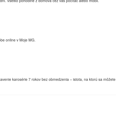
dni. Všetko pohodlne z domova cez váš počítač alebo mobil.
dobe online v Moje MG.
enie karosérie 7 rokov bez obmedzenia – istota, na ktorú sa môžete