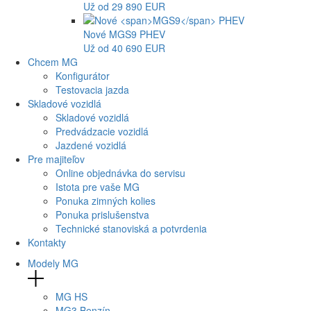
Už od 29 890 EUR
Nové
MGS9
PHEV
Už od 40 690 EUR
Chcem MG
Konfigurátor
Testovacia jazda
Skladové vozidlá
Skladové vozidlá
Predvádzacie vozidlá
Jazdené vozidlá
Pre majiteľov
Online objednávka do servisu
Istota pre vaše MG
Ponuka zimných kolies
Ponuka prislušenstva
Technické stanoviská a potvrdenia
Kontakty
Modely MG
MG
HS
MG
3 Benzín