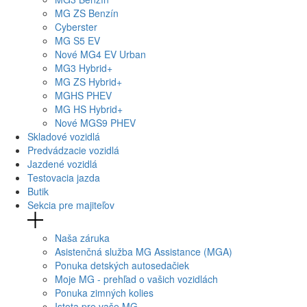
MG
ZS Benzín
Cyberster
MG
S5 EV
Nové
MG4
EV Urban
MG
3 Hybrid+
MG
ZS Hybrid+
MG
HS PHEV
MG
HS Hybrid+
Nové
MGS9
PHEV
Skladové vozidlá
Predvádzacie vozidlá
Jazdené vozidlá
Testovacia jazda
Butik
Sekcia pre majiteľov
Naša záruka
Asistenčná služba MG Assistance (MGA)
Ponuka detských autosedačiek
Moje MG - prehľad o vašich vozidlách
Ponuka zimných kolies
Istota pre vaše MG