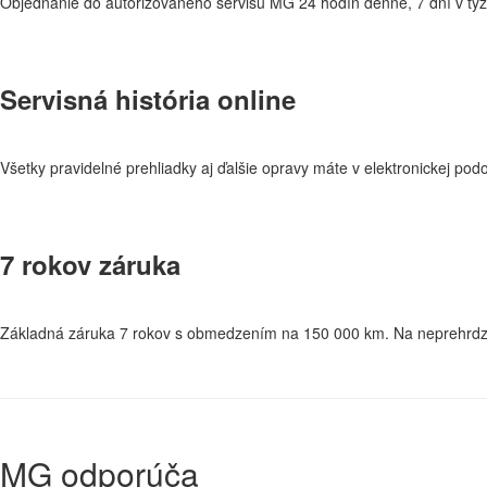
Objednanie do autorizovaného servisu MG 24 hodín denne, 7 dní v týž
Servisná história online
Všetky pravidelné prehliadky aj ďalšie opravy máte v elektronickej po
7 rokov záruka
Základná záruka 7 rokov s obmedzením na 150 000 km. Na neprehrdzav
MG odporúča