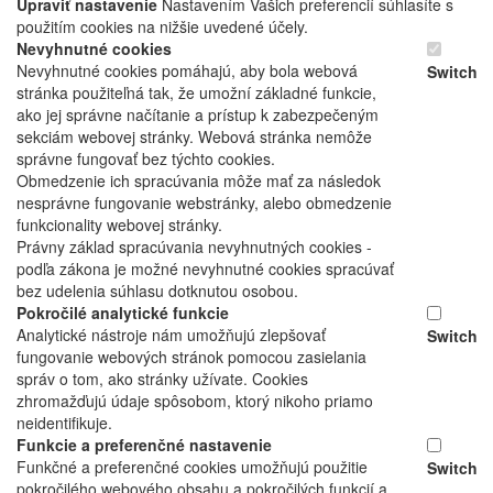
Upraviť nastavenie
Nastavením Vašich preferencií súhlasíte s
použitím cookies na nižšie uvedené účely.
Nevyhnutné cookies
Nevyhnutné cookies pomáhajú, aby bola webová
Switch
stránka použiteľná tak, že umožní základné funkcie,
ako jej správne načítanie a prístup k zabezpečeným
sekciám webovej stránky. Webová stránka nemôže
správne fungovať bez týchto cookies.
Obmedzenie ich spracúvania môže mať za následok
nesprávne fungovanie webstránky, alebo obmedzenie
funkcionality webovej stránky.
Právny základ spracúvania nevyhnutných cookies -
podľa zákona je možné nevyhnutné cookies spracúvať
bez udelenia súhlasu dotknutou osobou.
Pokročilé analytické funkcie
Analytické nástroje nám umožňujú zlepšovať
Switch
fungovanie webových stránok pomocou zasielania
správ o tom, ako stránky užívate. Cookies
zhromažďujú údaje spôsobom, ktorý nikoho priamo
neidentifikuje.
Funkcie a preferenčné nastavenie
Funkčné a preferenčné cookies umožňujú použitie
Switch
pokročilého webového obsahu a pokročilých funkcií a