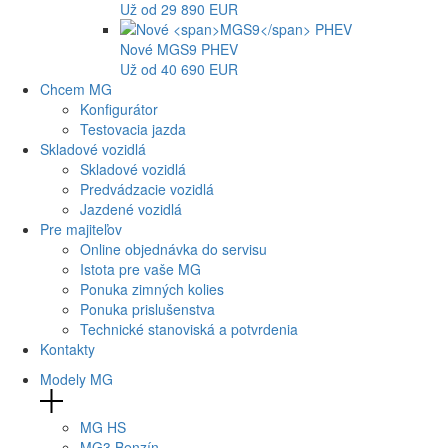
Už od 29 890 EUR
Nové
MGS9
PHEV
Už od 40 690 EUR
Chcem MG
Konfigurátor
Testovacia jazda
Skladové vozidlá
Skladové vozidlá
Predvádzacie vozidlá
Jazdené vozidlá
Pre majiteľov
Online objednávka do servisu
Istota pre vaše MG
Ponuka zimných kolies
Ponuka prislušenstva
Technické stanoviská a potvrdenia
Kontakty
Modely MG
MG
HS
MG
3 Benzín