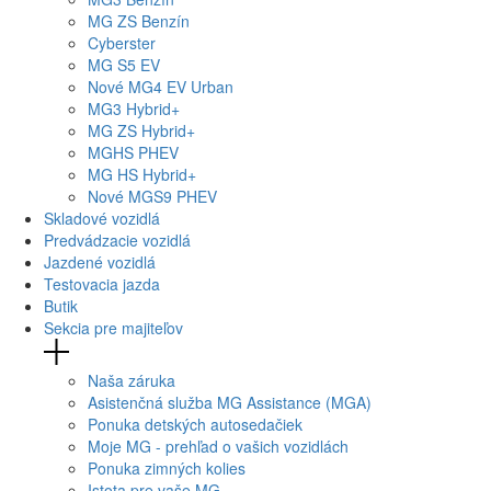
MG
ZS Benzín
Cyberster
MG
S5 EV
Nové
MG4
EV Urban
MG
3 Hybrid+
MG
ZS Hybrid+
MG
HS PHEV
MG
HS Hybrid+
Nové
MGS9
PHEV
Skladové vozidlá
Predvádzacie vozidlá
Jazdené vozidlá
Testovacia jazda
Butik
Sekcia pre majiteľov
Naša záruka
Asistenčná služba MG Assistance (MGA)
Ponuka detských autosedačiek
Moje MG - prehľad o vašich vozidlách
Ponuka zimných kolies
Istota pre vaše MG