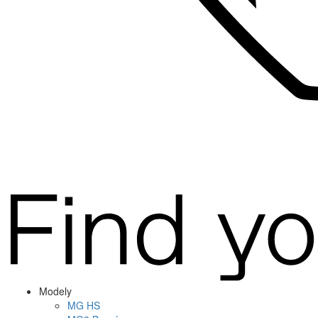
Modely
MG
HS