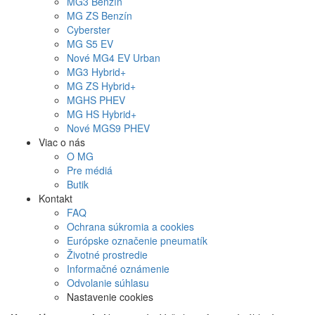
MG
3 Benzín
MG
ZS Benzín
Cyberster
MG
S5 EV
Nové
MG4
EV Urban
MG
3 Hybrid+
MG
ZS Hybrid+
MG
HS PHEV
MG
HS Hybrid+
Nové
MGS9
PHEV
Viac o nás
O MG
Pre médiá
Butik
Kontakt
FAQ
Ochrana súkromia a cookies
Európske označenie pneumatík
Životné prostredie
Informačné oznámenie
Odvolanie súhlasu
Nastavenie cookies