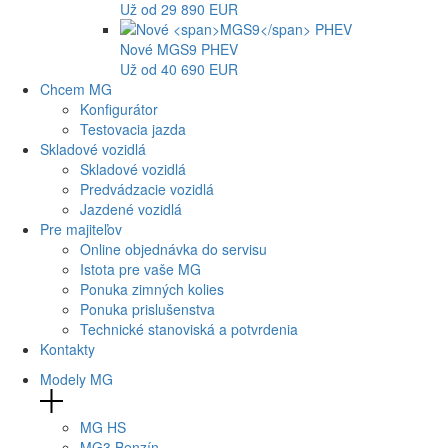
Už od 29 890 EUR
Nové
MGS9
PHEV
Už od 40 690 EUR
Chcem MG
Konfigurátor
Testovacia jazda
Skladové vozidlá
Skladové vozidlá
Predvádzacie vozidlá
Jazdené vozidlá
Pre majiteľov
Online objednávka do servisu
Istota pre vaše MG
Ponuka zimných kolies
Ponuka prislušenstva
Technické stanoviská a potvrdenia
Kontakty
Modely MG
MG
HS
MG
3 Benzín