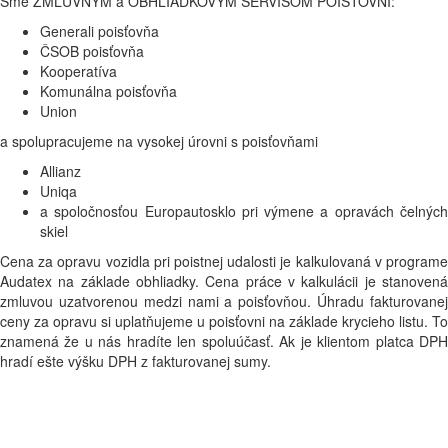
Sme ZMLUVNÝM a OBHLIADKOVÝM SERVISOM POISŤOVNÍ:
Generali poisťovňa
ČSOB poisťovňa
Kooperatíva
Komunálna poisťovňa
Union
a spolupracujeme na vysokej úrovni s poisťovňami
Allianz
Uniqa
a spoločnosťou Europautosklo pri výmene a opravách čelných
skiel
Cena za opravu vozidla pri poistnej udalosti je kalkulovaná v programe
Audatex na základe obhliadky. Cena práce v kalkulácii je stanovená
zmluvou uzatvorenou medzi nami a poisťovňou. Úhradu fakturovanej
ceny za opravu si uplatňujeme u poisťovni na základe krycieho listu. To
znamená že u nás hradíte len spoluúčasť. Ak je klientom platca DPH
hradí ešte výšku DPH z fakturovanej sumy.