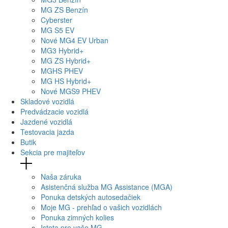
MG
ZS Benzín
Cyberster
MG
S5 EV
Nové
MG4
EV Urban
MG
3 Hybrid+
MG
ZS Hybrid+
MG
HS PHEV
MG
HS Hybrid+
Nové
MGS9
PHEV
Skladové vozidlá
Predvádzacie vozidlá
Jazdené vozidlá
Testovacia jazda
Butik
Sekcia pre majiteľov
Naša záruka
Asistenčná služba MG Assistance (MGA)
Ponuka detských autosedačiek
Moje MG - prehľad o vašich vozidlách
Ponuka zimných kolies
Istota pre vaše MG