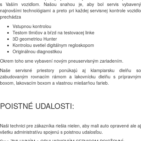
s Vaším vozidlom. Našou snahou je, aby bol servis vybavený
najnovšími technológiami a preto pri každej servisnej kontrole vozidlo
prechádza
Vstupnou kontrolou
Testom tlmičov a bŕzd na testovacej linke
3D geometriou Hunter
Kontrolou svetiel digitálnym regloskopom
Originálnou diagnostikou
Okrem toho sme vybavení novým pneuservisným zariadením.
Naše servisné priestory ponúkajú aj klampiarsku dielňu so
zabudovaným rovnacím rámom a lakovnícku dielňu s prípravným
boxom, lakovacím boxom a vlastnou miešarňou farieb.
POISTNÉ UDALOSTI:
Naši technici pre zákazníka riešia nielen, aby mali auto opravené ale aj
všetku administratívu spojenú s poistnou udalosťou.