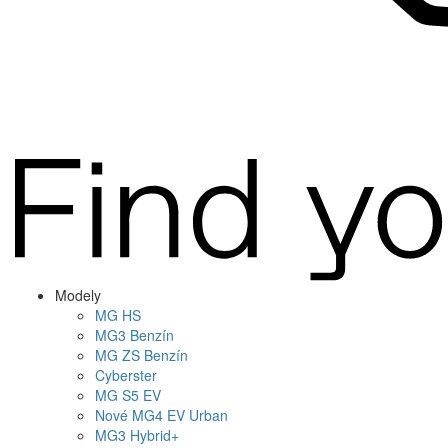
Modely
MG
HS
MG
3 Benzín
MG
ZS Benzín
Cyberster
MG
S5 EV
Nové
MG4
EV Urban
MG
3 Hybrid+